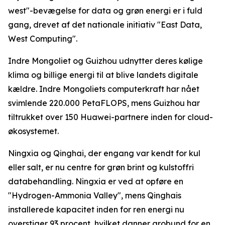
west"-bevægelse for data og grøn energi er i fuld
gang, drevet af det nationale initiativ "East Data,
West Computing".
Indre Mongoliet og Guizhou udnytter deres kølige
klima og billige energi til at blive landets digitale
kældre. Indre Mongoliets computerkraft har nået
svimlende 220.000 PetaFLOPS, mens Guizhou har
tiltrukket over 150 Huawei-partnere inden for cloud-
økosystemet.
Ningxia og Qinghai, der engang var kendt for kul
eller salt, er nu centre for grøn brint og kulstoffri
databehandling. Ningxia er ved at opføre en
"Hydrogen-Ammonia Valley", mens Qinghais
installerede kapacitet inden for ren energi nu
overstiger 93 procent, hvilket danner grobund for en