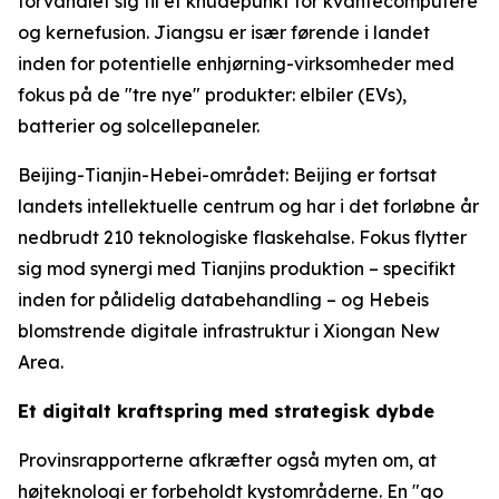
forvandlet sig til et knudepunkt for kvantecomputere
og kernefusion. Jiangsu er især førende i landet
inden for potentielle enhjørning-virksomheder med
fokus på de "tre nye" produkter: elbiler (EVs),
batterier og solcellepaneler.
Beijing-Tianjin-Hebei-området: Beijing er fortsat
landets intellektuelle centrum og har i det forløbne år
nedbrudt 210 teknologiske flaskehalse. Fokus flytter
sig mod synergi med Tianjins produktion – specifikt
inden for pålidelig databehandling – og Hebeis
blomstrende digitale infrastruktur i Xiongan New
Area.
Et digitalt kraftspring med strategisk dybde
Provinsrapporterne afkræfter også myten om, at
højteknologi er forbeholdt kystområderne. En "go